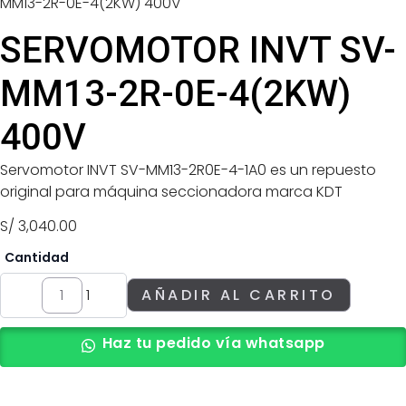
MM13-2R-0E-4(2KW) 400V
SERVOMOTOR INVT SV-
MM13-2R-0E-4(2KW)
400V
Servomotor INVT SV-MM13-2R0E-4-1A0 es un repuesto
original para máquina seccionadora marca KDT
S/
3,040.00
-
+
1
AÑADIR AL CARRITO
Haz tu pedido vía whatsapp