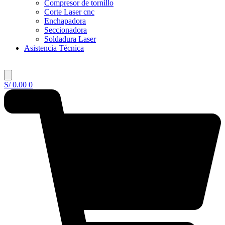
Compresor de tornillo
Corte Laser cnc
Enchapadora
Seccionadora
Soldadura Laser
Asistencia Técnica
S/
0.00
0