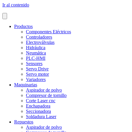
Ir al contenido
Productos
Componentes Eléctricos
Controladores
Electroválvulas
Hidráulica
Neumática
PLC-HMI
Sensores
Servo Drive
Servo motor
Variadores
Maquinarias
Aspirador de polvo
Compresor de tornillo
Corte Laser cnc
Enchapadora
Seccionadora
Soldadura Laser
Repuestos
Aspirador de polvo