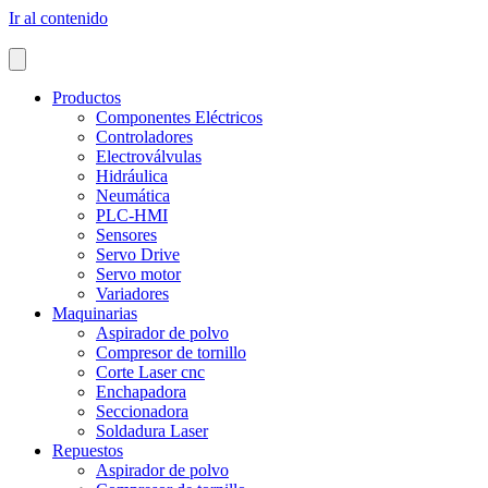
Ir al contenido
Productos
Componentes Eléctricos
Controladores
Electroválvulas
Hidráulica
Neumática
PLC-HMI
Sensores
Servo Drive
Servo motor
Variadores
Maquinarias
Aspirador de polvo
Compresor de tornillo
Corte Laser cnc
Enchapadora
Seccionadora
Soldadura Laser
Repuestos
Aspirador de polvo