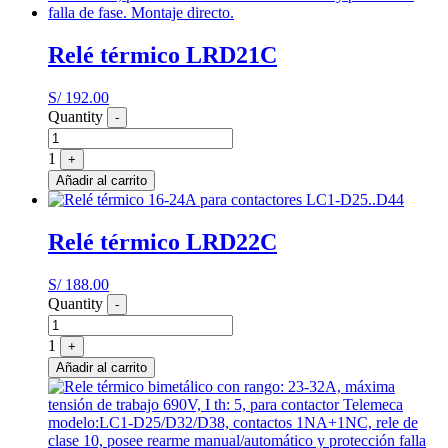
Relé térmico LRD21C
S/
192.00
Quantity
-
1
+
Añadir al carrito
Relé térmico LRD22C
S/
188.00
Quantity
-
1
+
Añadir al carrito