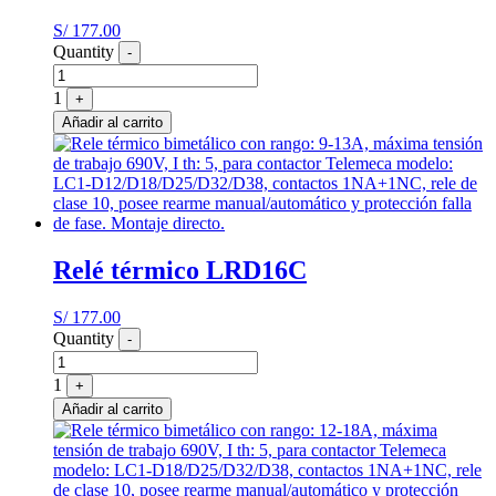
S/
177.00
Quantity
-
1
+
Añadir al carrito
Relé térmico LRD16C
S/
177.00
Quantity
-
1
+
Añadir al carrito