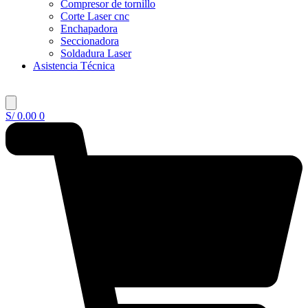
Compresor de tornillo
Corte Laser cnc
Enchapadora
Seccionadora
Soldadura Laser
Asistencia Técnica
S/
0.00
0