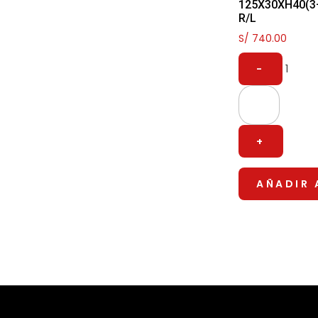
125X30XH40(3
R/L
S/
740.00
1
-
+
AÑADIR 