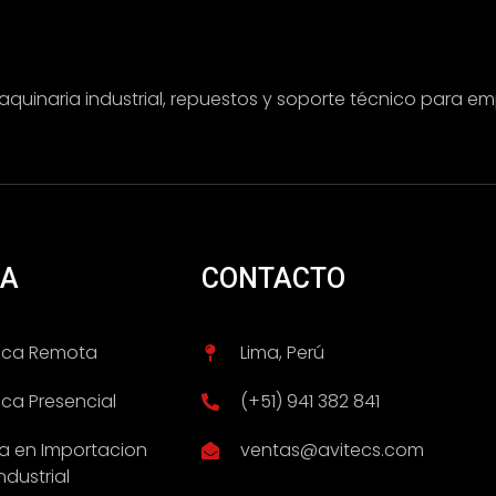
inaria industrial, repuestos y soporte técnico para emp
IA
CONTACTO
nica Remota
Lima, Perú
ica Presencial
(+51) 941 382 841
ca en Importacion
ventas@avitecs.com
ndustrial